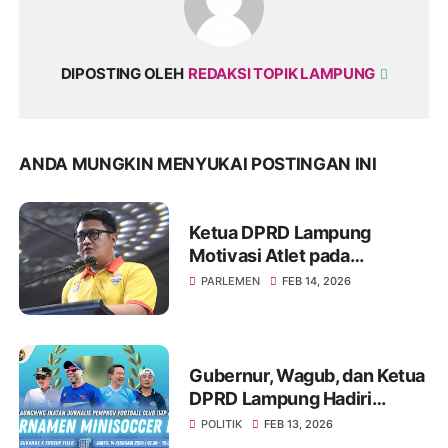
DIPOSTING OLEH
REDAKSI TOPIK LAMPUNG
ANDA MUNGKIN MENYUKAI POSTINGAN INI
Ketua DPRD Lampung
Motivasi Atlet pada
Kejuaraan Tinju Polresta
PARLEMEN
FEB 14, 2026
2026
Gubernur, Wagub, dan Ketua
DPRD Lampung Hadiri
Launching IJP FC dan
POLITIK
FEB 13, 2026
Turnamen Minisoccer