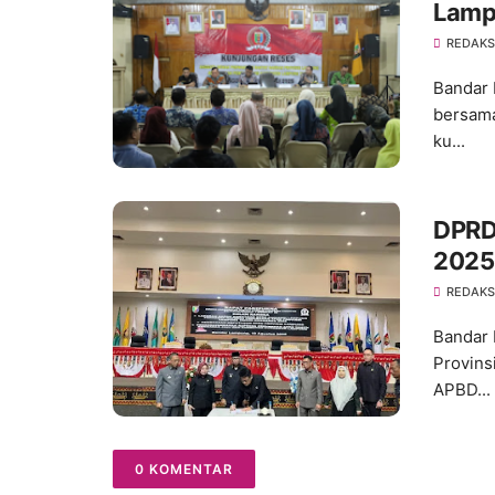
Lampu
Rese
REDAKS
Bandar 
bersama
ku...
DPRD
2025
REDAKS
Bandar 
Provins
APBD...
0 KOMENTAR