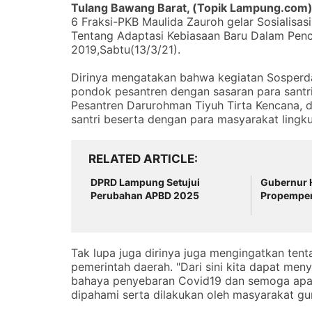
Tulang Bawang Barat, (
Topik Lampung.com
6 Fraksi-PKB Maulida Zauroh gelar Sosialisa
Tentang Adaptasi Kebiasaan Baru Dalam Pen
2019,Sabtu(13/3/21).
Dirinya mengatakan bahwa kegiatan Sosperd
pondok pesantren dengan sasaran para santri 
Pesantren Darurohman Tiyuh Tirta Kencana, 
santri beserta dengan para masyarakat lingku
RELATED ARTICLE
DPRD Lampung Setujui
Gubernur H
Perubahan APBD 2025
Propempe
Tak lupa juga dirinya juga mengingatkan tenta
pemerintah daerah. "Dari sini kita dapat me
bahaya penyebaran Covid19 dan semoga apa 
dipahami serta dilakukan oleh masyarakat 