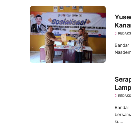
Yuse
Kana
REDAKS
Bandar 
Nasdem 
Serap
Lampu
Rese
REDAKS
Bandar 
bersama
ku...