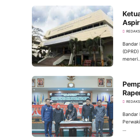
Ketu
Aspir
REDAKS
Bandar 
(DPRD) 
meneri..
Pemp
Rape
REDAKS
Bandar
Perwaki
...